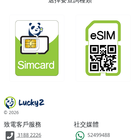
©
2026
致電客戶服務
社交媒體
3188 2226
52499488